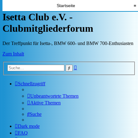
Startseite
≡
Isetta Club e.V. -
Clubmitgliederforum
Der Treffpunkt für Isetta-, BMW 600- und BMW 700-Enthusiasten
Zum Inhalt
Erweiterte
Suche
Suche
Schnellzugriff
Unbeantwortete Themen
Aktive Themen
Suche
Dark mode
FAQ