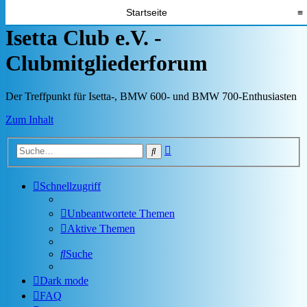
Startseite
≡
Isetta Club e.V. -
Clubmitgliederforum
Der Treffpunkt für Isetta-, BMW 600- und BMW 700-Enthusiasten
Zum Inhalt
Erweiterte
Suche
Suche
Schnellzugriff
Unbeantwortete Themen
Aktive Themen
Suche
Dark mode
FAQ