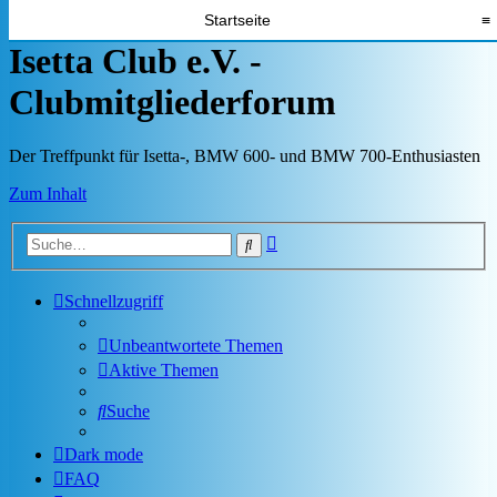
Startseite
≡
Isetta Club e.V. -
Clubmitgliederforum
Der Treffpunkt für Isetta-, BMW 600- und BMW 700-Enthusiasten
Zum Inhalt
Erweiterte
Suche
Suche
Schnellzugriff
Unbeantwortete Themen
Aktive Themen
Suche
Dark mode
FAQ