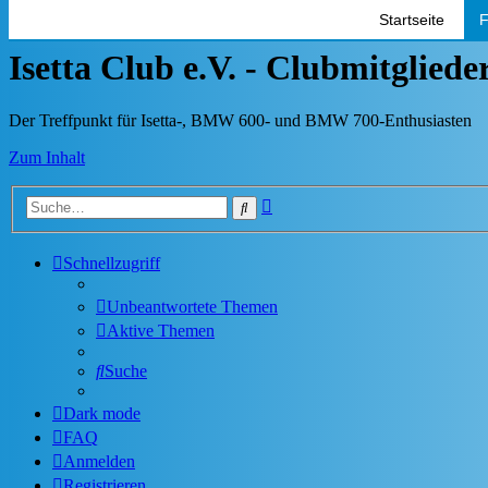
Startseite
F
Isetta Club e.V. - Clubmitglied
Der Treffpunkt für Isetta-, BMW 600- und BMW 700-Enthusiasten
Zum Inhalt
Erweiterte
Suche
Suche
Schnellzugriff
Unbeantwortete Themen
Aktive Themen
Suche
Dark mode
FAQ
Anmelden
Registrieren