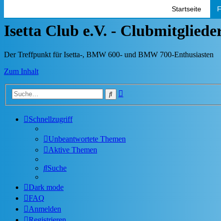
Startseite
F
Isetta Club e.V. - Clubmitglied
Der Treffpunkt für Isetta-, BMW 600- und BMW 700-Enthusiasten
Zum Inhalt
Erweiterte
Suche
Suche
Schnellzugriff
Unbeantwortete Themen
Aktive Themen
Suche
Dark mode
FAQ
Anmelden
Registrieren