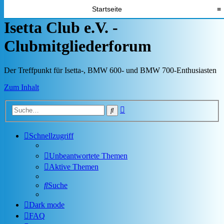
Startseite
≡
Isetta Club e.V. -
Clubmitgliederforum
Der Treffpunkt für Isetta-, BMW 600- und BMW 700-Enthusiasten
Zum Inhalt
Erweiterte
Suche
Suche
Schnellzugriff
Unbeantwortete Themen
Aktive Themen
Suche
Dark mode
FAQ