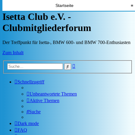
Startseite
≡
Isetta Club e.V. -
Clubmitgliederforum
Der Treffpunkt für Isetta-, BMW 600- und BMW 700-Enthusiasten
Zum Inhalt
Erweiterte
Suche
Suche
Schnellzugriff
Unbeantwortete Themen
Aktive Themen
Suche
Dark mode
FAQ