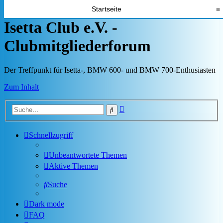
Startseite
≡
Isetta Club e.V. -
Clubmitgliederforum
Der Treffpunkt für Isetta-, BMW 600- und BMW 700-Enthusiasten
Zum Inhalt
Erweiterte
Suche
Suche
Schnellzugriff
Unbeantwortete Themen
Aktive Themen
Suche
Dark mode
FAQ