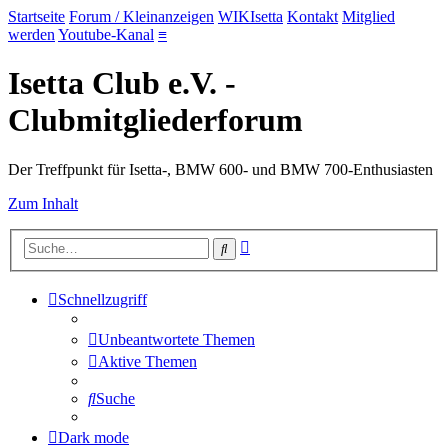
Startseite
Forum / Kleinanzeigen
WIKIsetta
Kontakt
Mitglied
werden
Youtube-Kanal
≡
Isetta Club e.V. -
Clubmitgliederforum
Der Treffpunkt für Isetta-, BMW 600- und BMW 700-Enthusiasten
Zum Inhalt
Erweiterte
Suche
Suche
Schnellzugriff
Unbeantwortete Themen
Aktive Themen
Suche
Dark mode