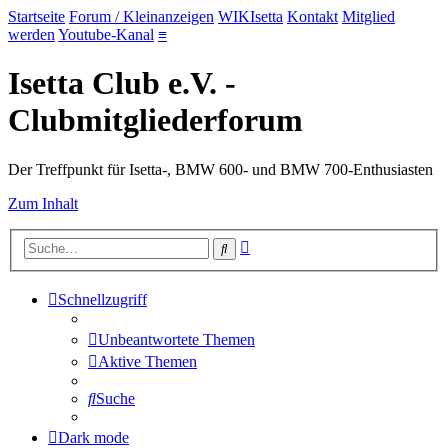
Startseite
Forum / Kleinanzeigen
WIKIsetta
Kontakt
Mitglied
werden
Youtube-Kanal
≡
Isetta Club e.V. -
Clubmitgliederforum
Der Treffpunkt für Isetta-, BMW 600- und BMW 700-Enthusiasten
Zum Inhalt
Erweiterte
Suche
Suche
Schnellzugriff
Unbeantwortete Themen
Aktive Themen
Suche
Dark mode