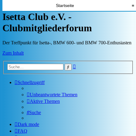
Startseite
≡
Isetta Club e.V. -
Clubmitgliederforum
Der Treffpunkt für Isetta-, BMW 600- und BMW 700-Enthusiasten
Zum Inhalt
Erweiterte
Suche
Suche
Schnellzugriff
Unbeantwortete Themen
Aktive Themen
Suche
Dark mode
FAQ