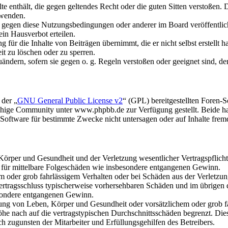
alte enthält, die gegen geltendes Recht oder die guten Sitten verstoßen. 
rwenden.
n gegen diese Nutzungsbedingungen oder anderer im Board veröffentli
in Hausverbot erteilen.
für die Inhalte von Beiträgen übernimmt, die er nicht selbst erstellt 
it zu löschen oder zu sperren.
uändern, sofern sie gegen o. g. Regeln verstoßen oder geeignet sind, 
 der „
GNU General Public License v2
“ (GPL) bereitgestellten Foren
hige Community unter www.phpbb.de zur Verfügung gestellt. Beide hab
oftware für bestimmte Zwecke nicht untersagen oder auf Inhalte frem
rper und Gesundheit und der Verletzung wesentlicher Vertragspflichten
ch für mittelbare Folgeschäden wie insbesondere entgangenen Gewinn.
em oder grob fahrlässigem Verhalten oder bei Schäden aus der Verletz
i Vertragsschluss typischerweise vorhersehbaren Schäden und im übrigen
besondere entgangenen Gewinn.
ng von Leben, Körper und Gesundheit oder vorsätzlichem oder grob fah
e nach auf die vertragstypischen Durchschnittsschäden begrenzt. Dies
h zugunsten der Mitarbeiter und Erfüllungsgehilfen des Betreibers.