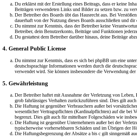
Du erklärst mit der Erstellung eines Beitrags, dass er keine Inh
Beiträgen verwendeten Links und Bilder zu setzen bzw. zu ve
Der Betreiber des Boards übt das Hausrecht aus. Bei Verstöße
dauerhaft von der Nutzung dieses Boards ausschließen und dir e
Du nimmst zur Kenntnis, dass der Betreiber keine Verantwortung 
Betreiber, dein Benutzerkonto, Beiträge und Funktionen jederze
Du gestattest dem Betreiber darüber hinaus, deine Beiträge abz
4. General Public License
Du nimmst zur Kenntnis, dass es sich bei phpBB um eine unter
deutschsprachige Informationen werden durch die deutschsprac
verwendet wird. Sie können insbesondere die Verwendung der S
5. Gewährleistung
Der Betreiber haftet mit Ausnahme der Verletzung von Leben, Kö
grob fahrlässiges Verhalten zurückzuführen sind. Dies gilt au
Die Haftung ist gegenüber Verbrauchern außer bei vorsätzlich
wesentlicher Vertragspflichten (Kardinalpflichten) auf die be
begrenzt. Dies gilt auch für mittelbare Folgeschäden wie ins
Die Haftung ist gegenüber Unternehmern außer bei der Verletzu
typischerweise vorhersehbaren Schäden und im Übrigen der Höh
Die Haftungsbegrenzung der Absätze a bis c gilt sinngemäß auc