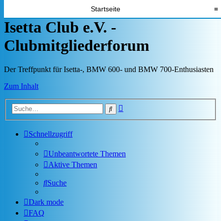
Startseite
≡
Isetta Club e.V. -
Clubmitgliederforum
Der Treffpunkt für Isetta-, BMW 600- und BMW 700-Enthusiasten
Zum Inhalt
Erweiterte
Suche
Suche
Schnellzugriff
Unbeantwortete Themen
Aktive Themen
Suche
Dark mode
FAQ