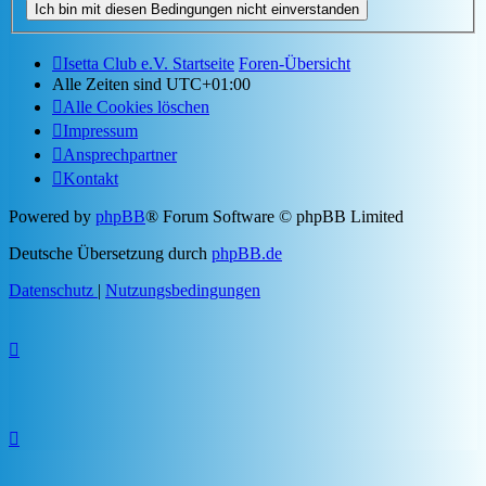
Isetta Club e.V. Startseite
Foren-Übersicht
Alle Zeiten sind
UTC+01:00
Alle Cookies löschen
Impressum
Ansprechpartner
Kontakt
Powered by
phpBB
® Forum Software © phpBB Limited
Deutsche Übersetzung durch
phpBB.de
Datenschutz
|
Nutzungsbedingungen