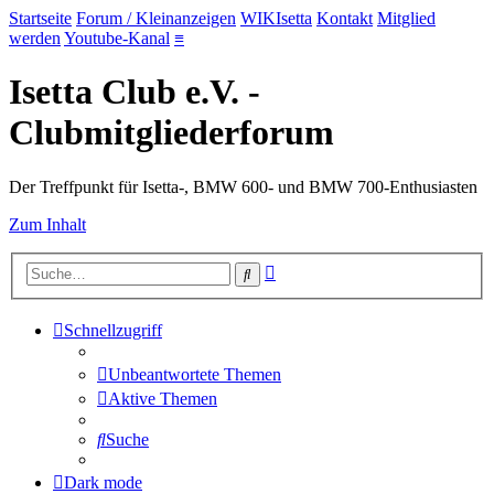
Startseite
Forum / Kleinanzeigen
WIKIsetta
Kontakt
Mitglied
werden
Youtube-Kanal
≡
Isetta Club e.V. -
Clubmitgliederforum
Der Treffpunkt für Isetta-, BMW 600- und BMW 700-Enthusiasten
Zum Inhalt
Erweiterte
Suche
Suche
Schnellzugriff
Unbeantwortete Themen
Aktive Themen
Suche
Dark mode