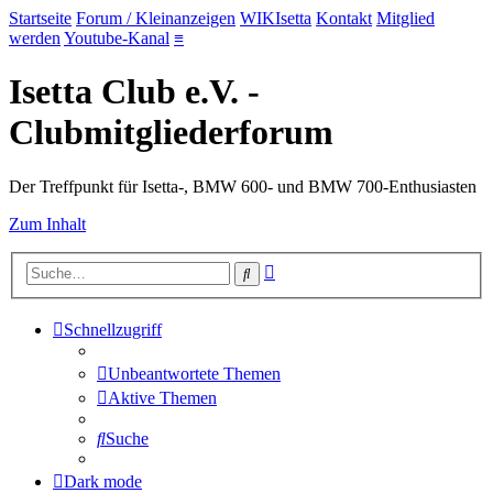
Startseite
Forum / Kleinanzeigen
WIKIsetta
Kontakt
Mitglied
werden
Youtube-Kanal
≡
Isetta Club e.V. -
Clubmitgliederforum
Der Treffpunkt für Isetta-, BMW 600- und BMW 700-Enthusiasten
Zum Inhalt
Erweiterte
Suche
Suche
Schnellzugriff
Unbeantwortete Themen
Aktive Themen
Suche
Dark mode