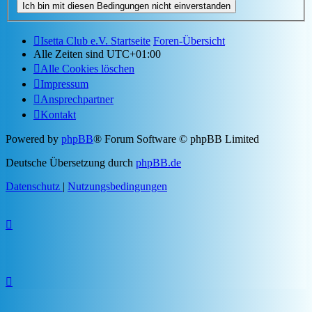
Isetta Club e.V. Startseite
Foren-Übersicht
Alle Zeiten sind
UTC+01:00
Alle Cookies löschen
Impressum
Ansprechpartner
Kontakt
Powered by
phpBB
® Forum Software © phpBB Limited
Deutsche Übersetzung durch
phpBB.de
Datenschutz
|
Nutzungsbedingungen