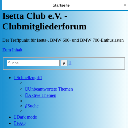
Startseite
≡
Isetta Club e.V. -
Clubmitgliederforum
Der Treffpunkt für Isetta-, BMW 600- und BMW 700-Enthusiasten
Zum Inhalt
Erweiterte
Suche
Suche
Schnellzugriff
Unbeantwortete Themen
Aktive Themen
Suche
Dark mode
FAQ