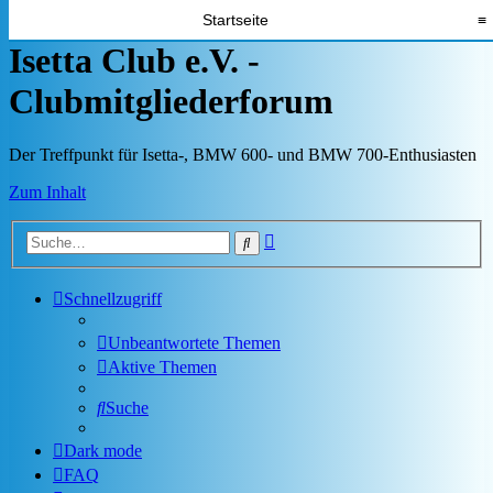
Startseite
≡
Isetta Club e.V. -
Clubmitgliederforum
Der Treffpunkt für Isetta-, BMW 600- und BMW 700-Enthusiasten
Zum Inhalt
Erweiterte
Suche
Suche
Schnellzugriff
Unbeantwortete Themen
Aktive Themen
Suche
Dark mode
FAQ