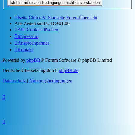
Isetta Club e.V. Startseite
Foren-Übersicht
Alle Zeiten sind
UTC+01:00
Alle Cookies löschen
Impressum
Ansprechpartner
Kontakt
Powered by
phpBB
® Forum Software © phpBB Limited
Deutsche Übersetzung durch
phpBB.de
Datenschutz
|
Nutzungsbedingungen