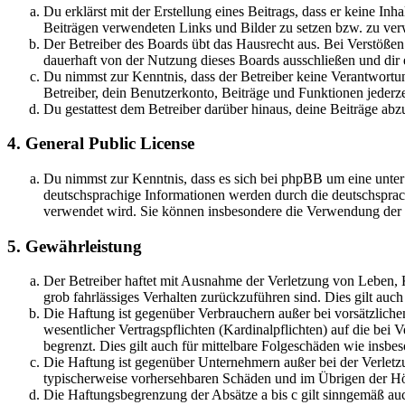
Du erklärst mit der Erstellung eines Beitrags, dass er keine Inh
Beiträgen verwendeten Links und Bilder zu setzen bzw. zu ve
Der Betreiber des Boards übt das Hausrecht aus. Bei Verstöße
dauerhaft von der Nutzung dieses Boards ausschließen und dir e
Du nimmst zur Kenntnis, dass der Betreiber keine Verantwortung 
Betreiber, dein Benutzerkonto, Beiträge und Funktionen jederze
Du gestattest dem Betreiber darüber hinaus, deine Beiträge abz
4. General Public License
Du nimmst zur Kenntnis, dass es sich bei phpBB um eine unter
deutschsprachige Informationen werden durch die deutschsprac
verwendet wird. Sie können insbesondere die Verwendung der S
5. Gewährleistung
Der Betreiber haftet mit Ausnahme der Verletzung von Leben, Kö
grob fahrlässiges Verhalten zurückzuführen sind. Dies gilt au
Die Haftung ist gegenüber Verbrauchern außer bei vorsätzlich
wesentlicher Vertragspflichten (Kardinalpflichten) auf die be
begrenzt. Dies gilt auch für mittelbare Folgeschäden wie ins
Die Haftung ist gegenüber Unternehmern außer bei der Verletzu
typischerweise vorhersehbaren Schäden und im Übrigen der Höh
Die Haftungsbegrenzung der Absätze a bis c gilt sinngemäß auc