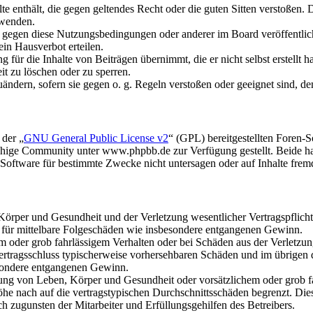
alte enthält, die gegen geltendes Recht oder die guten Sitten verstoßen. 
rwenden.
n gegen diese Nutzungsbedingungen oder anderer im Board veröffentli
in Hausverbot erteilen.
für die Inhalte von Beiträgen übernimmt, die er nicht selbst erstellt 
it zu löschen oder zu sperren.
uändern, sofern sie gegen o. g. Regeln verstoßen oder geeignet sind, 
 der „
GNU General Public License v2
“ (GPL) bereitgestellten Foren
hige Community unter www.phpbb.de zur Verfügung gestellt. Beide hab
oftware für bestimmte Zwecke nicht untersagen oder auf Inhalte frem
rper und Gesundheit und der Verletzung wesentlicher Vertragspflichten
ch für mittelbare Folgeschäden wie insbesondere entgangenen Gewinn.
em oder grob fahrlässigem Verhalten oder bei Schäden aus der Verletz
i Vertragsschluss typischerweise vorhersehbaren Schäden und im übrigen
besondere entgangenen Gewinn.
ng von Leben, Körper und Gesundheit oder vorsätzlichem oder grob fah
e nach auf die vertragstypischen Durchschnittsschäden begrenzt. Dies
h zugunsten der Mitarbeiter und Erfüllungsgehilfen des Betreibers.