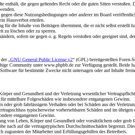
alte enthält, die gegen geltendes Recht oder die guten Sitten verstoßen. 
rwenden.
n gegen diese Nutzungsbedingungen oder anderer im Board veröffentli
in Hausverbot erteilen.
für die Inhalte von Beiträgen übernimmt, die er nicht selbst erstellt 
it zu löschen oder zu sperren.
uändern, sofern sie gegen o. g. Regeln verstoßen oder geeignet sind, 
 der „
GNU General Public License v2
“ (GPL) bereitgestellten Foren
hige Community unter www.phpbb.de zur Verfügung gestellt. Beide hab
oftware für bestimmte Zwecke nicht untersagen oder auf Inhalte frem
rper und Gesundheit und der Verletzung wesentlicher Vertragspflichten
ch für mittelbare Folgeschäden wie insbesondere entgangenen Gewinn.
em oder grob fahrlässigem Verhalten oder bei Schäden aus der Verletz
i Vertragsschluss typischerweise vorhersehbaren Schäden und im übrigen
besondere entgangenen Gewinn.
ng von Leben, Körper und Gesundheit oder vorsätzlichem oder grob fah
e nach auf die vertragstypischen Durchschnittsschäden begrenzt. Dies
h zugunsten der Mitarbeiter und Erfüllungsgehilfen des Betreibers.