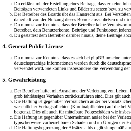
Du erklärst mit der Erstellung eines Beitrags, dass er keine Inh
Beiträgen verwendeten Links und Bilder zu setzen bzw. zu ve
Der Betreiber des Boards übt das Hausrecht aus. Bei Verstöße
dauerhaft von der Nutzung dieses Boards ausschließen und dir e
Du nimmst zur Kenntnis, dass der Betreiber keine Verantwortung 
Betreiber, dein Benutzerkonto, Beiträge und Funktionen jederze
Du gestattest dem Betreiber darüber hinaus, deine Beiträge abz
4. General Public License
Du nimmst zur Kenntnis, dass es sich bei phpBB um eine unter
deutschsprachige Informationen werden durch die deutschsprac
verwendet wird. Sie können insbesondere die Verwendung der S
5. Gewährleistung
Der Betreiber haftet mit Ausnahme der Verletzung von Leben, Kö
grob fahrlässiges Verhalten zurückzuführen sind. Dies gilt au
Die Haftung ist gegenüber Verbrauchern außer bei vorsätzlich
wesentlicher Vertragspflichten (Kardinalpflichten) auf die be
begrenzt. Dies gilt auch für mittelbare Folgeschäden wie ins
Die Haftung ist gegenüber Unternehmern außer bei der Verletzu
typischerweise vorhersehbaren Schäden und im Übrigen der Höh
Die Haftungsbegrenzung der Absätze a bis c gilt sinngemäß auc