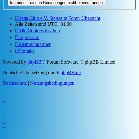
Isetta Club e.V. Startseite
Foren-Übersicht
Alle Zeiten sind
UTC+01:00
Alle Cookies löschen
Impressum
Ansprechpartner
Kontakt
Powered by
phpBB
® Forum Software © phpBB Limited
Deutsche Übersetzung durch
phpBB.de
Datenschutz
|
Nutzungsbedingungen