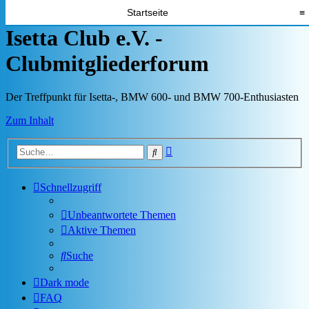
Startseite
≡
Isetta Club e.V. -
Clubmitgliederforum
Der Treffpunkt für Isetta-, BMW 600- und BMW 700-Enthusiasten
Zum Inhalt
Erweiterte
Suche
Suche
Schnellzugriff
Unbeantwortete Themen
Aktive Themen
Suche
Dark mode
FAQ