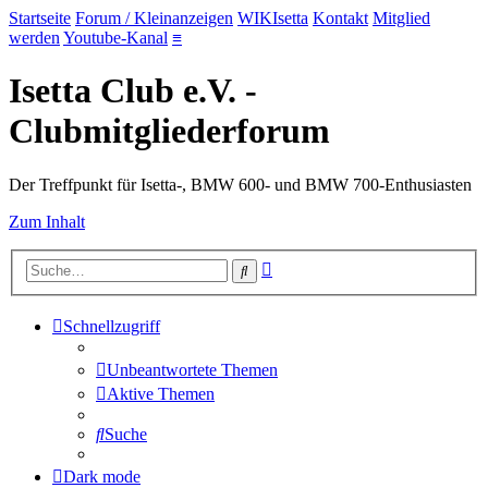
Startseite
Forum / Kleinanzeigen
WIKIsetta
Kontakt
Mitglied
werden
Youtube-Kanal
≡
Isetta Club e.V. -
Clubmitgliederforum
Der Treffpunkt für Isetta-, BMW 600- und BMW 700-Enthusiasten
Zum Inhalt
Erweiterte
Suche
Suche
Schnellzugriff
Unbeantwortete Themen
Aktive Themen
Suche
Dark mode