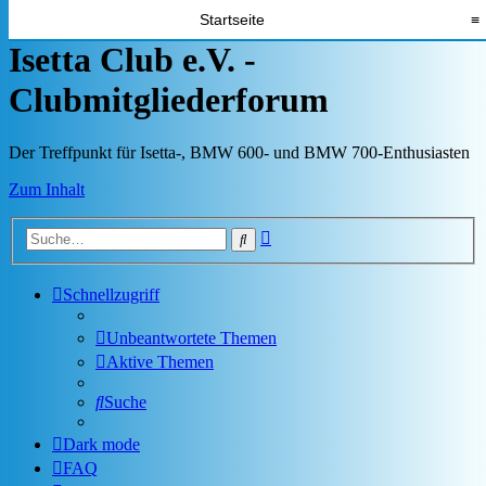
Startseite
≡
Isetta Club e.V. -
Clubmitgliederforum
Der Treffpunkt für Isetta-, BMW 600- und BMW 700-Enthusiasten
Zum Inhalt
Erweiterte
Suche
Suche
Schnellzugriff
Unbeantwortete Themen
Aktive Themen
Suche
Dark mode
FAQ