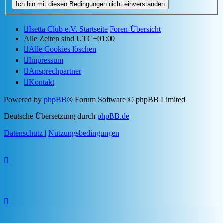
Isetta Club e.V. Startseite
Foren-Übersicht
Alle Zeiten sind
UTC+01:00
Alle Cookies löschen
Impressum
Ansprechpartner
Kontakt
Powered by
phpBB
® Forum Software © phpBB Limited
Deutsche Übersetzung durch
phpBB.de
Datenschutz
|
Nutzungsbedingungen