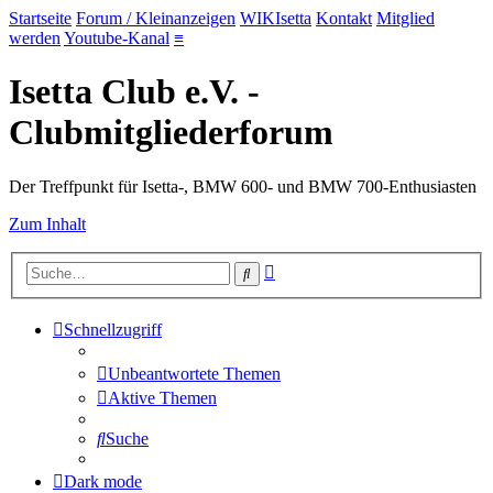
Startseite
Forum / Kleinanzeigen
WIKIsetta
Kontakt
Mitglied
werden
Youtube-Kanal
≡
Isetta Club e.V. -
Clubmitgliederforum
Der Treffpunkt für Isetta-, BMW 600- und BMW 700-Enthusiasten
Zum Inhalt
Erweiterte
Suche
Suche
Schnellzugriff
Unbeantwortete Themen
Aktive Themen
Suche
Dark mode