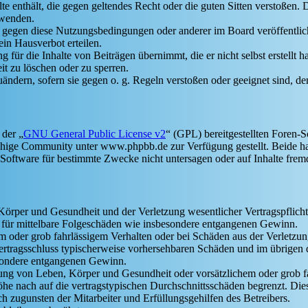
alte enthält, die gegen geltendes Recht oder die guten Sitten verstoßen. 
rwenden.
n gegen diese Nutzungsbedingungen oder anderer im Board veröffentli
in Hausverbot erteilen.
für die Inhalte von Beiträgen übernimmt, die er nicht selbst erstellt 
it zu löschen oder zu sperren.
uändern, sofern sie gegen o. g. Regeln verstoßen oder geeignet sind, 
 der „
GNU General Public License v2
“ (GPL) bereitgestellten Foren
hige Community unter www.phpbb.de zur Verfügung gestellt. Beide hab
oftware für bestimmte Zwecke nicht untersagen oder auf Inhalte frem
rper und Gesundheit und der Verletzung wesentlicher Vertragspflichten
ch für mittelbare Folgeschäden wie insbesondere entgangenen Gewinn.
em oder grob fahrlässigem Verhalten oder bei Schäden aus der Verletz
i Vertragsschluss typischerweise vorhersehbaren Schäden und im übrigen
besondere entgangenen Gewinn.
ng von Leben, Körper und Gesundheit oder vorsätzlichem oder grob fah
e nach auf die vertragstypischen Durchschnittsschäden begrenzt. Dies
h zugunsten der Mitarbeiter und Erfüllungsgehilfen des Betreibers.