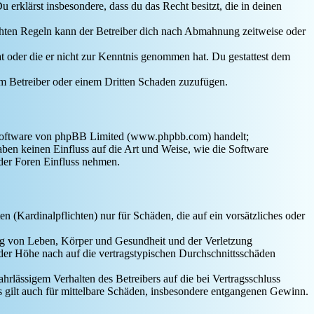
Du erklärst insbesondere, dass du das Recht besitzt, die in deinen
chten Regeln kann der Betreiber dich nach Abmahnung zeitweise oder
hat oder die er nicht zur Kenntnis genommen hat. Du gestattest dem
dem Betreiber oder einem Dritten Schaden zuzufügen.
-Software von phpBB Limited (www.phpbb.com) handelt;
en keinen Einfluss auf die Art und Weise, wie die Software
der Foren Einfluss nehmen.
 (Kardinalpflichten) nur für Schäden, die auf ein vorsätzliches oder
ung von Leben, Körper und Gesundheit und der Verletzung
 der Höhe nach auf die vertragstypischen Durchschnittsschäden
rlässigem Verhalten des Betreibers auf die bei Vertragsschluss
 gilt auch für mittelbare Schäden, insbesondere entgangenen Gewinn.