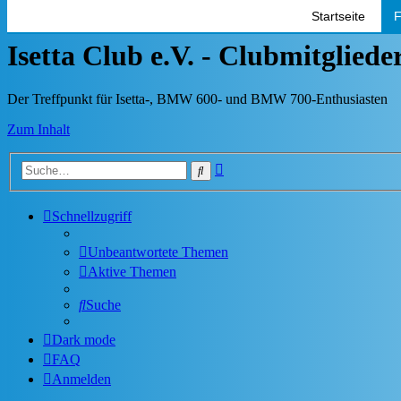
Startseite
F
Isetta Club e.V. - Clubmitglied
Der Treffpunkt für Isetta-, BMW 600- und BMW 700-Enthusiasten
Zum Inhalt
Erweiterte
Suche
Suche
Schnellzugriff
Unbeantwortete Themen
Aktive Themen
Suche
Dark mode
FAQ
Anmelden