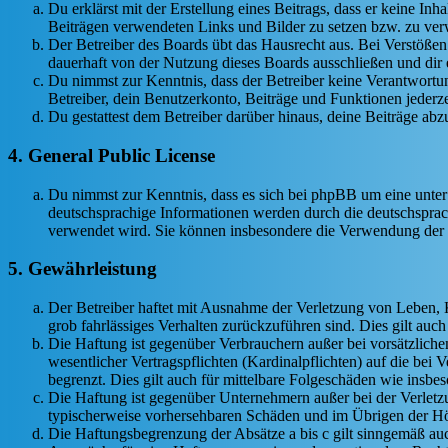
Du erklärst mit der Erstellung eines Beitrags, dass er keine Inh
Beiträgen verwendeten Links und Bilder zu setzen bzw. zu ve
Der Betreiber des Boards übt das Hausrecht aus. Bei Verstöße
dauerhaft von der Nutzung dieses Boards ausschließen und dir e
Du nimmst zur Kenntnis, dass der Betreiber keine Verantwortung 
Betreiber, dein Benutzerkonto, Beiträge und Funktionen jederze
Du gestattest dem Betreiber darüber hinaus, deine Beiträge abz
4. General Public License
Du nimmst zur Kenntnis, dass es sich bei phpBB um eine unter
deutschsprachige Informationen werden durch die deutschsprac
verwendet wird. Sie können insbesondere die Verwendung der S
5. Gewährleistung
Der Betreiber haftet mit Ausnahme der Verletzung von Leben, Kö
grob fahrlässiges Verhalten zurückzuführen sind. Dies gilt au
Die Haftung ist gegenüber Verbrauchern außer bei vorsätzlich
wesentlicher Vertragspflichten (Kardinalpflichten) auf die be
begrenzt. Dies gilt auch für mittelbare Folgeschäden wie ins
Die Haftung ist gegenüber Unternehmern außer bei der Verletzu
typischerweise vorhersehbaren Schäden und im Übrigen der Höh
Die Haftungsbegrenzung der Absätze a bis c gilt sinngemäß auc