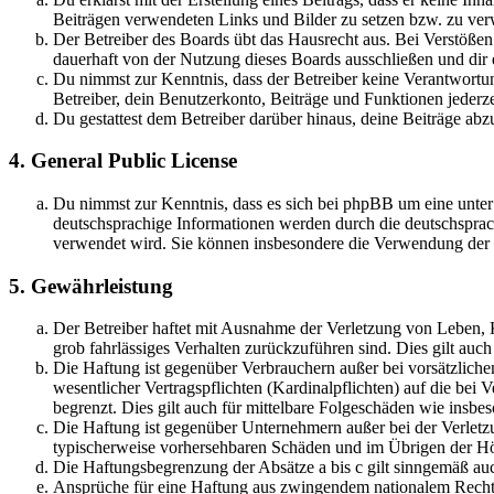
Beiträgen verwendeten Links und Bilder zu setzen bzw. zu ve
Der Betreiber des Boards übt das Hausrecht aus. Bei Verstöße
dauerhaft von der Nutzung dieses Boards ausschließen und dir e
Du nimmst zur Kenntnis, dass der Betreiber keine Verantwortung 
Betreiber, dein Benutzerkonto, Beiträge und Funktionen jederze
Du gestattest dem Betreiber darüber hinaus, deine Beiträge abz
4. General Public License
Du nimmst zur Kenntnis, dass es sich bei phpBB um eine unter
deutschsprachige Informationen werden durch die deutschsprac
verwendet wird. Sie können insbesondere die Verwendung der S
5. Gewährleistung
Der Betreiber haftet mit Ausnahme der Verletzung von Leben, Kö
grob fahrlässiges Verhalten zurückzuführen sind. Dies gilt au
Die Haftung ist gegenüber Verbrauchern außer bei vorsätzlich
wesentlicher Vertragspflichten (Kardinalpflichten) auf die be
begrenzt. Dies gilt auch für mittelbare Folgeschäden wie ins
Die Haftung ist gegenüber Unternehmern außer bei der Verletzu
typischerweise vorhersehbaren Schäden und im Übrigen der Höh
Die Haftungsbegrenzung der Absätze a bis c gilt sinngemäß auc
Ansprüche für eine Haftung aus zwingendem nationalem Recht 