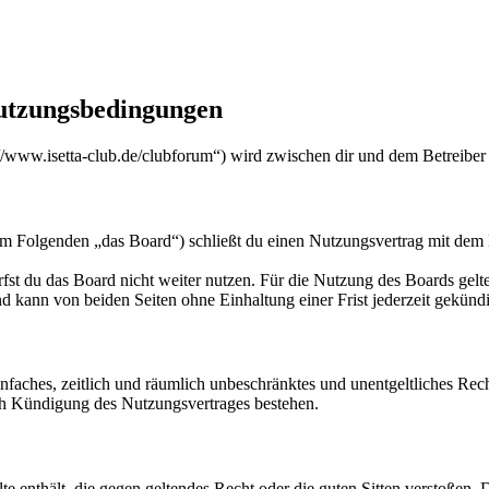
 Nutzungsbedingungen
s://www.isetta-club.de/clubforum“) wird zwischen dir und dem Betreiber
(im Folgenden „das Board“) schließt du einen Nutzungsvertrag mit dem 
fst du das Board nicht weiter nutzen. Für die Nutzung des Boards gelten
 kann von beiden Seiten ohne Einhaltung einer Frist jederzeit gekünd
 einfaches, zeitlich und räumlich unbeschränktes und unentgeltliches R
ch Kündigung des Nutzungsvertrages bestehen.
alte enthält, die gegen geltendes Recht oder die guten Sitten verstoßen. 