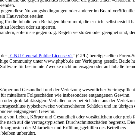
rwenden.
n gegen diese Nutzungsbedingungen oder anderer im Board veröffentli
in Hausverbot erteilen.
für die Inhalte von Beiträgen übernimmt, die er nicht selbst erstellt 
it zu löschen oder zu sperren.
uändern, sofern sie gegen o. g. Regeln verstoßen oder geeignet sind, 
 der „
GNU General Public License v2
“ (GPL) bereitgestellten Foren
hige Community unter www.phpbb.de zur Verfügung gestellt. Beide hab
oftware für bestimmte Zwecke nicht untersagen oder auf Inhalte frem
rper und Gesundheit und der Verletzung wesentlicher Vertragspflichten
ch für mittelbare Folgeschäden wie insbesondere entgangenen Gewinn.
em oder grob fahrlässigem Verhalten oder bei Schäden aus der Verletz
i Vertragsschluss typischerweise vorhersehbaren Schäden und im übrigen
besondere entgangenen Gewinn.
ng von Leben, Körper und Gesundheit oder vorsätzlichem oder grob fah
e nach auf die vertragstypischen Durchschnittsschäden begrenzt. Dies
h zugunsten der Mitarbeiter und Erfüllungsgehilfen des Betreibers.
bleiben unberührt.