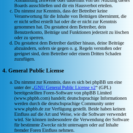
Abmahnung zeitweise oder dauerhaft von der Nutzung dieses
Boards ausschließen und dir ein Hausverbot erteilen.
Du nimmst zur Kenntnis, dass der Betreiber keine
Verantwortung für die Inhalte von Beiträgen übernimmt, die
er nicht selbst erstellt hat oder die er nicht zur Kenntnis
genommen hat. Du gestattest dem Betreiber, dein
Benutzerkonto, Beiträge und Funktionen jederzeit zu löschen
oder zu sperren.
Du gestattest dem Betreiber darüber hinaus, deine Beiträge
abzuändern, sofern sie gegen o. g. Regeln verstoßen oder
geeignet sind, dem Betreiber oder einem Dritten Schaden
zuzufügen.
4. General Public License
Du nimmst zur Kenntnis, dass es sich bei phpBB um eine
unter der „
GNU General Public License v2
“ (GPL)
bereitgestellten Foren-Software von phpBB Limited
(www.phpbb.com) handelt; deutschsprachige Informationen
werden durch die deutschsprachige Community unter
www.phpbb.de zur Verfügung gestellt. Beide haben keinen
Einfluss auf die Art und Weise, wie die Software verwendet
wird. Sie können insbesondere die Verwendung der Software
für bestimmte Zwecke nicht untersagen oder auf Inhalte
fremder Foren Einfluss nehmen.