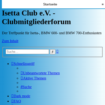
Startseite
≡
Isetta Club e.V. -
Clubmitgliederforum
Der Treffpunkt für Isetta-, BMW 600- und BMW 700-Enthusiasten
Zum Inhalt
Erweiterte
Suche
Suche
Schnellzugriff
Unbeantwortete Themen
Aktive Themen
Suche
Dark mode
FAQ