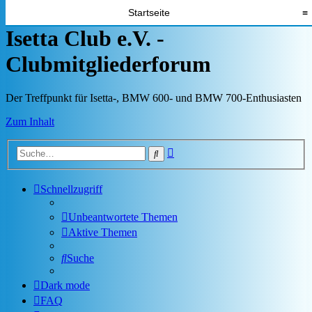
Startseite
≡
Isetta Club e.V. -
Clubmitgliederforum
Der Treffpunkt für Isetta-, BMW 600- und BMW 700-Enthusiasten
Zum Inhalt
Erweiterte
Suche
Suche
Schnellzugriff
Unbeantwortete Themen
Aktive Themen
Suche
Dark mode
FAQ