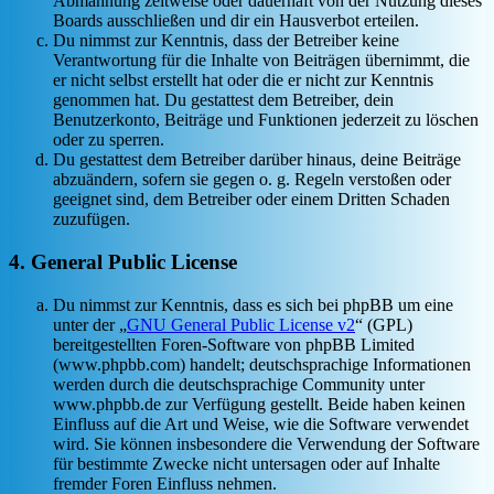
Abmahnung zeitweise oder dauerhaft von der Nutzung dieses
Boards ausschließen und dir ein Hausverbot erteilen.
Du nimmst zur Kenntnis, dass der Betreiber keine
Verantwortung für die Inhalte von Beiträgen übernimmt, die
er nicht selbst erstellt hat oder die er nicht zur Kenntnis
genommen hat. Du gestattest dem Betreiber, dein
Benutzerkonto, Beiträge und Funktionen jederzeit zu löschen
oder zu sperren.
Du gestattest dem Betreiber darüber hinaus, deine Beiträge
abzuändern, sofern sie gegen o. g. Regeln verstoßen oder
geeignet sind, dem Betreiber oder einem Dritten Schaden
zuzufügen.
4. General Public License
Du nimmst zur Kenntnis, dass es sich bei phpBB um eine
unter der „
GNU General Public License v2
“ (GPL)
bereitgestellten Foren-Software von phpBB Limited
(www.phpbb.com) handelt; deutschsprachige Informationen
werden durch die deutschsprachige Community unter
www.phpbb.de zur Verfügung gestellt. Beide haben keinen
Einfluss auf die Art und Weise, wie die Software verwendet
wird. Sie können insbesondere die Verwendung der Software
für bestimmte Zwecke nicht untersagen oder auf Inhalte
fremder Foren Einfluss nehmen.