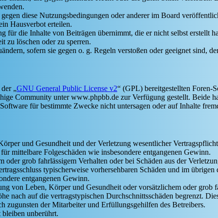
rwenden.
n gegen diese Nutzungsbedingungen oder anderer im Board veröffentli
in Hausverbot erteilen.
für die Inhalte von Beiträgen übernimmt, die er nicht selbst erstellt 
it zu löschen oder zu sperren.
uändern, sofern sie gegen o. g. Regeln verstoßen oder geeignet sind, 
 der „
GNU General Public License v2
“ (GPL) bereitgestellten Foren
hige Community unter www.phpbb.de zur Verfügung gestellt. Beide hab
oftware für bestimmte Zwecke nicht untersagen oder auf Inhalte frem
rper und Gesundheit und der Verletzung wesentlicher Vertragspflichten
ch für mittelbare Folgeschäden wie insbesondere entgangenen Gewinn.
em oder grob fahrlässigem Verhalten oder bei Schäden aus der Verletz
i Vertragsschluss typischerweise vorhersehbaren Schäden und im übrigen
besondere entgangenen Gewinn.
ng von Leben, Körper und Gesundheit oder vorsätzlichem oder grob fah
e nach auf die vertragstypischen Durchschnittsschäden begrenzt. Dies
h zugunsten der Mitarbeiter und Erfüllungsgehilfen des Betreibers.
bleiben unberührt.