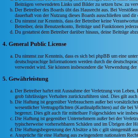
Beiträgen verwendeten Links und Bilder zu setzen bzw. zu ve
Der Betreiber des Boards übt das Hausrecht aus. Bei Verstöße
dauerhaft von der Nutzung dieses Boards ausschließen und dir e
Du nimmst zur Kenntnis, dass der Betreiber keine Verantwortung 
Betreiber, dein Benutzerkonto, Beiträge und Funktionen jederze
Du gestattest dem Betreiber darüber hinaus, deine Beiträge abz
4. General Public License
Du nimmst zur Kenntnis, dass es sich bei phpBB um eine unter
deutschsprachige Informationen werden durch die deutschsprac
verwendet wird. Sie können insbesondere die Verwendung der S
5. Gewährleistung
Der Betreiber haftet mit Ausnahme der Verletzung von Leben, Kö
grob fahrlässiges Verhalten zurückzuführen sind. Dies gilt au
Die Haftung ist gegenüber Verbrauchern außer bei vorsätzlich
wesentlicher Vertragspflichten (Kardinalpflichten) auf die be
begrenzt. Dies gilt auch für mittelbare Folgeschäden wie ins
Die Haftung ist gegenüber Unternehmern außer bei der Verletzu
typischerweise vorhersehbaren Schäden und im Übrigen der Höh
Die Haftungsbegrenzung der Absätze a bis c gilt sinngemäß auc
Ansprüche für eine Haftung aus zwingendem nationalem Recht 