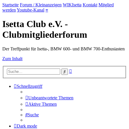
Startseite
Forum / Kleinanzeigen
WIKIsetta
Kontakt
Mitglied
werden
Youtube-Kanal
≡
Isetta Club e.V. -
Clubmitgliederforum
Der Treffpunkt für Isetta-, BMW 600- und BMW 700-Enthusiasten
Zum Inhalt
Erweiterte
Suche
Suche
Schnellzugriff
Unbeantwortete Themen
Aktive Themen
Suche
Dark mode