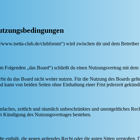
 Nutzungsbedingungen
s://www.isetta-club.de/clubforum“) wird zwischen dir und dem Betreiber
(im Folgenden „das Board“) schließt du einen Nutzungsvertrag mit dem 
fst du das Board nicht weiter nutzen. Für die Nutzung des Boards gelten
 kann von beiden Seiten ohne Einhaltung einer Frist jederzeit gekünd
 einfaches, zeitlich und räumlich unbeschränktes und unentgeltliches R
ch Kündigung des Nutzungsvertrages bestehen.
alte enthält, die gegen geltendes Recht oder die guten Sitten verstoßen. 