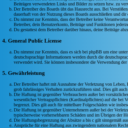
Beiträgen verwendeten Links und Bilder zu setzen bzw. zu ve
Der Betreiber des Boards übt das Hausrecht aus. Bei Verstöße
dauerhaft von der Nutzung dieses Boards ausschließen und dir e
Du nimmst zur Kenntnis, dass der Betreiber keine Verantwortung 
Betreiber, dein Benutzerkonto, Beiträge und Funktionen jederze
Du gestattest dem Betreiber darüber hinaus, deine Beiträge abz
4. General Public License
Du nimmst zur Kenntnis, dass es sich bei phpBB um eine unter
deutschsprachige Informationen werden durch die deutschsprac
verwendet wird. Sie können insbesondere die Verwendung der S
5. Gewährleistung
Der Betreiber haftet mit Ausnahme der Verletzung von Leben, Kö
grob fahrlässiges Verhalten zurückzuführen sind. Dies gilt au
Die Haftung ist gegenüber Verbrauchern außer bei vorsätzlich
wesentlicher Vertragspflichten (Kardinalpflichten) auf die be
begrenzt. Dies gilt auch für mittelbare Folgeschäden wie ins
Die Haftung ist gegenüber Unternehmern außer bei der Verletzu
typischerweise vorhersehbaren Schäden und im Übrigen der Höh
Die Haftungsbegrenzung der Absätze a bis c gilt sinngemäß auc
Ansprüche für eine Haftung aus zwingendem nationalem Recht 