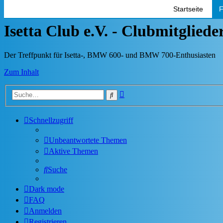
Startseite
F
Isetta Club e.V. - Clubmitglied
Der Treffpunkt für Isetta-, BMW 600- und BMW 700-Enthusiasten
Zum Inhalt
Erweiterte
Suche
Suche
Schnellzugriff
Unbeantwortete Themen
Aktive Themen
Suche
Dark mode
FAQ
Anmelden
Registrieren