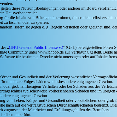
rwenden.
n gegen diese Nutzungsbedingungen oder anderer im Board veröffentli
in Hausverbot erteilen.
für die Inhalte von Beiträgen übernimmt, die er nicht selbst erstellt 
it zu löschen oder zu sperren.
uändern, sofern sie gegen o. g. Regeln verstoßen oder geeignet sind, 
 der „
GNU General Public License v2
“ (GPL) bereitgestellten Foren
hige Community unter www.phpbb.de zur Verfügung gestellt. Beide hab
oftware für bestimmte Zwecke nicht untersagen oder auf Inhalte frem
rper und Gesundheit und der Verletzung wesentlicher Vertragspflichten
ch für mittelbare Folgeschäden wie insbesondere entgangenen Gewinn.
em oder grob fahrlässigem Verhalten oder bei Schäden aus der Verletz
i Vertragsschluss typischerweise vorhersehbaren Schäden und im übrigen
besondere entgangenen Gewinn.
ng von Leben, Körper und Gesundheit oder vorsätzlichem oder grob fah
e nach auf die vertragstypischen Durchschnittsschäden begrenzt. Dies
h zugunsten der Mitarbeiter und Erfüllungsgehilfen des Betreibers.
bleiben unberührt.