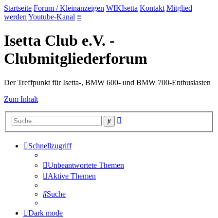
Startseite
Forum / Kleinanzeigen
WIKIsetta
Kontakt
Mitglied
werden
Youtube-Kanal
≡
Isetta Club e.V. -
Clubmitgliederforum
Der Treffpunkt für Isetta-, BMW 600- und BMW 700-Enthusiasten
Zum Inhalt
Erweiterte
Suche
Suche
Schnellzugriff
Unbeantwortete Themen
Aktive Themen
Suche
Dark mode