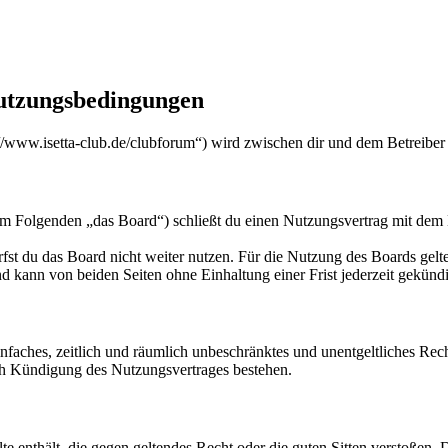
 Nutzungsbedingungen
s://www.isetta-club.de/clubforum“) wird zwischen dir und dem Betreiber
(im Folgenden „das Board“) schließt du einen Nutzungsvertrag mit dem 
fst du das Board nicht weiter nutzen. Für die Nutzung des Boards gelten
 kann von beiden Seiten ohne Einhaltung einer Frist jederzeit gekünd
 einfaches, zeitlich und räumlich unbeschränktes und unentgeltliches R
ch Kündigung des Nutzungsvertrages bestehen.
alte enthält, die gegen geltendes Recht oder die guten Sitten verstoßen. 