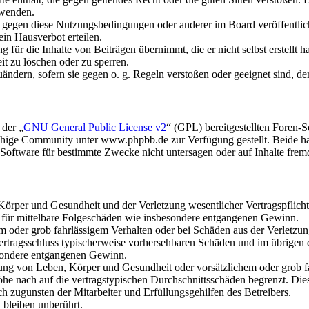
rwenden.
n gegen diese Nutzungsbedingungen oder anderer im Board veröffentli
in Hausverbot erteilen.
für die Inhalte von Beiträgen übernimmt, die er nicht selbst erstellt 
it zu löschen oder zu sperren.
uändern, sofern sie gegen o. g. Regeln verstoßen oder geeignet sind, 
 der „
GNU General Public License v2
“ (GPL) bereitgestellten Foren
hige Community unter www.phpbb.de zur Verfügung gestellt. Beide hab
oftware für bestimmte Zwecke nicht untersagen oder auf Inhalte frem
rper und Gesundheit und der Verletzung wesentlicher Vertragspflichten
ch für mittelbare Folgeschäden wie insbesondere entgangenen Gewinn.
em oder grob fahrlässigem Verhalten oder bei Schäden aus der Verletz
i Vertragsschluss typischerweise vorhersehbaren Schäden und im übrigen
besondere entgangenen Gewinn.
ng von Leben, Körper und Gesundheit oder vorsätzlichem oder grob fah
e nach auf die vertragstypischen Durchschnittsschäden begrenzt. Dies
h zugunsten der Mitarbeiter und Erfüllungsgehilfen des Betreibers.
bleiben unberührt.