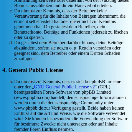
Abmahnung zeitweise oder dauerhaft von der Nutzung dieses
Boards ausschließen und dir ein Hausverbot erteilen.
Du nimmst zur Kenntnis, dass der Betreiber keine
Verantwortung für die Inhalte von Beiträgen übernimmt, die
er nicht selbst erstellt hat oder die er nicht zur Kenntnis
genommen hat. Du gestattest dem Betreiber, dein
Benutzerkonto, Beiträge und Funktionen jederzeit zu löschen
oder zu sperren.
Du gestattest dem Betreiber darüber hinaus, deine Beiträge
abzuändern, sofern sie gegen o. g. Regeln verstoßen oder
geeignet sind, dem Betreiber oder einem Dritten Schaden
zuzufügen.
4. General Public License
Du nimmst zur Kenntnis, dass es sich bei phpBB um eine
unter der „
GNU General Public License v2
“ (GPL)
bereitgestellten Foren-Software von phpBB Limited
(www.phpbb.com) handelt; deutschsprachige Informationen
werden durch die deutschsprachige Community unter
www.phpbb.de zur Verfügung gestellt. Beide haben keinen
Einfluss auf die Art und Weise, wie die Software verwendet
wird. Sie können insbesondere die Verwendung der Software
für bestimmte Zwecke nicht untersagen oder auf Inhalte
fremder Foren Einfluss nehmen.