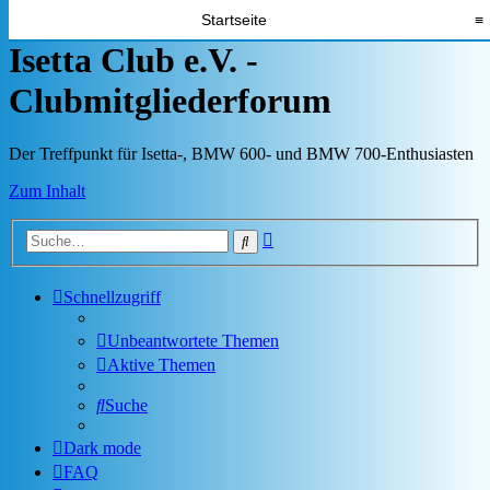
Startseite
≡
Isetta Club e.V. -
Clubmitgliederforum
Der Treffpunkt für Isetta-, BMW 600- und BMW 700-Enthusiasten
Zum Inhalt
Erweiterte
Suche
Suche
Schnellzugriff
Unbeantwortete Themen
Aktive Themen
Suche
Dark mode
FAQ