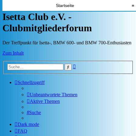
Startseite
≡
Isetta Club e.V. -
Clubmitgliederforum
Der Treffpunkt für Isetta-, BMW 600- und BMW 700-Enthusiasten
Zum Inhalt
Erweiterte
Suche
Suche
Schnellzugriff
Unbeantwortete Themen
Aktive Themen
Suche
Dark mode
FAQ