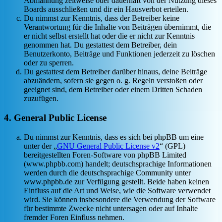
Abmahnung zeitweise oder dauerhaft von der Nutzung dieses
Boards ausschließen und dir ein Hausverbot erteilen.
Du nimmst zur Kenntnis, dass der Betreiber keine
Verantwortung für die Inhalte von Beiträgen übernimmt, die
er nicht selbst erstellt hat oder die er nicht zur Kenntnis
genommen hat. Du gestattest dem Betreiber, dein
Benutzerkonto, Beiträge und Funktionen jederzeit zu löschen
oder zu sperren.
Du gestattest dem Betreiber darüber hinaus, deine Beiträge
abzuändern, sofern sie gegen o. g. Regeln verstoßen oder
geeignet sind, dem Betreiber oder einem Dritten Schaden
zuzufügen.
4. General Public License
Du nimmst zur Kenntnis, dass es sich bei phpBB um eine
unter der „
GNU General Public License v2
“ (GPL)
bereitgestellten Foren-Software von phpBB Limited
(www.phpbb.com) handelt; deutschsprachige Informationen
werden durch die deutschsprachige Community unter
www.phpbb.de zur Verfügung gestellt. Beide haben keinen
Einfluss auf die Art und Weise, wie die Software verwendet
wird. Sie können insbesondere die Verwendung der Software
für bestimmte Zwecke nicht untersagen oder auf Inhalte
fremder Foren Einfluss nehmen.