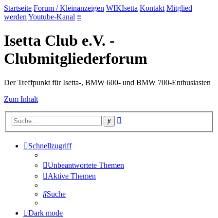
Startseite
Forum / Kleinanzeigen
WIKIsetta
Kontakt
Mitglied
werden
Youtube-Kanal
≡
Isetta Club e.V. -
Clubmitgliederforum
Der Treffpunkt für Isetta-, BMW 600- und BMW 700-Enthusiasten
Zum Inhalt
Erweiterte
Suche
Suche
Schnellzugriff
Unbeantwortete Themen
Aktive Themen
Suche
Dark mode