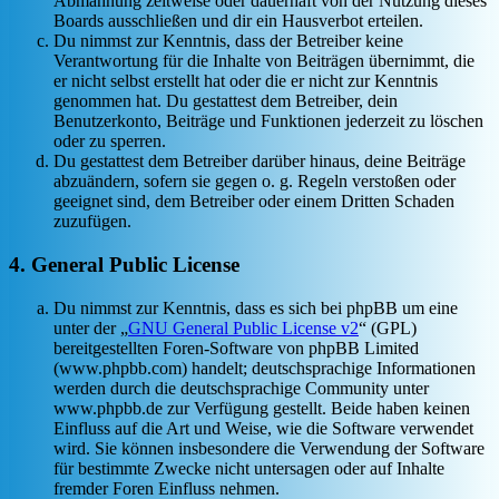
Abmahnung zeitweise oder dauerhaft von der Nutzung dieses
Boards ausschließen und dir ein Hausverbot erteilen.
Du nimmst zur Kenntnis, dass der Betreiber keine
Verantwortung für die Inhalte von Beiträgen übernimmt, die
er nicht selbst erstellt hat oder die er nicht zur Kenntnis
genommen hat. Du gestattest dem Betreiber, dein
Benutzerkonto, Beiträge und Funktionen jederzeit zu löschen
oder zu sperren.
Du gestattest dem Betreiber darüber hinaus, deine Beiträge
abzuändern, sofern sie gegen o. g. Regeln verstoßen oder
geeignet sind, dem Betreiber oder einem Dritten Schaden
zuzufügen.
4. General Public License
Du nimmst zur Kenntnis, dass es sich bei phpBB um eine
unter der „
GNU General Public License v2
“ (GPL)
bereitgestellten Foren-Software von phpBB Limited
(www.phpbb.com) handelt; deutschsprachige Informationen
werden durch die deutschsprachige Community unter
www.phpbb.de zur Verfügung gestellt. Beide haben keinen
Einfluss auf die Art und Weise, wie die Software verwendet
wird. Sie können insbesondere die Verwendung der Software
für bestimmte Zwecke nicht untersagen oder auf Inhalte
fremder Foren Einfluss nehmen.