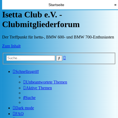
Startseite
≡
Isetta Club e.V. -
Clubmitgliederforum
Der Treffpunkt für Isetta-, BMW 600- und BMW 700-Enthusiasten
Zum Inhalt
Erweiterte
Suche
Suche
Schnellzugriff
Unbeantwortete Themen
Aktive Themen
Suche
Dark mode
FAQ