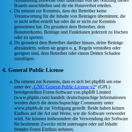
Abmahnung zeitweise oder dauerhaft von der Nutzung dieses
Boards ausschließen und dir ein Hausverbot erteilen.
Du nimmst zur Kenntnis, dass der Betreiber keine
Verantwortung für die Inhalte von Beiträgen übernimmt, die
er nicht selbst erstellt hat oder die er nicht zur Kenntnis
genommen hat. Du gestattest dem Betreiber, dein
Benutzerkonto, Beiträge und Funktionen jederzeit zu löschen
oder zu sperren.
Du gestattest dem Betreiber darüber hinaus, deine Beiträge
abzuändern, sofern sie gegen o. g. Regeln verstoßen oder
geeignet sind, dem Betreiber oder einem Dritten Schaden
zuzufügen.
4. General Public License
Du nimmst zur Kenntnis, dass es sich bei phpBB um eine
unter der „
GNU General Public License v2
“ (GPL)
bereitgestellten Foren-Software von phpBB Limited
(www.phpbb.com) handelt; deutschsprachige Informationen
werden durch die deutschsprachige Community unter
www.phpbb.de zur Verfügung gestellt. Beide haben keinen
Einfluss auf die Art und Weise, wie die Software verwendet
wird. Sie können insbesondere die Verwendung der Software
für bestimmte Zwecke nicht untersagen oder auf Inhalte
fremder Foren Einfluss nehmen.