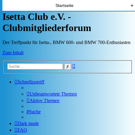
Startseite
≡
Isetta Club e.V. -
Clubmitgliederforum
Der Treffpunkt für Isetta-, BMW 600- und BMW 700-Enthusiasten
Zum Inhalt
Erweiterte
Suche
Suche
Schnellzugriff
Unbeantwortete Themen
Aktive Themen
Suche
Dark mode
FAQ