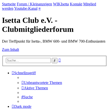
Startseite
Forum / Kleinanzeigen
WIKIsetta
Kontakt
Mitglied
werden
Youtube-Kanal
≡
Isetta Club e.V. -
Clubmitgliederforum
Der Treffpunkt für Isetta-, BMW 600- und BMW 700-Enthusiasten
Zum Inhalt
Erweiterte
Suche
Suche
Schnellzugriff
Unbeantwortete Themen
Aktive Themen
Suche
Dark mode