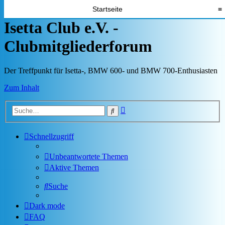
Startseite
≡
Isetta Club e.V. -
Clubmitgliederforum
Der Treffpunkt für Isetta-, BMW 600- und BMW 700-Enthusiasten
Zum Inhalt
Erweiterte
Suche
Suche
Schnellzugriff
Unbeantwortete Themen
Aktive Themen
Suche
Dark mode
FAQ