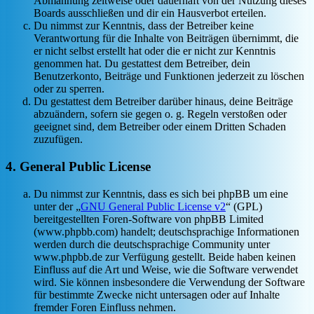
Abmahnung zeitweise oder dauerhaft von der Nutzung dieses
Boards ausschließen und dir ein Hausverbot erteilen.
Du nimmst zur Kenntnis, dass der Betreiber keine
Verantwortung für die Inhalte von Beiträgen übernimmt, die
er nicht selbst erstellt hat oder die er nicht zur Kenntnis
genommen hat. Du gestattest dem Betreiber, dein
Benutzerkonto, Beiträge und Funktionen jederzeit zu löschen
oder zu sperren.
Du gestattest dem Betreiber darüber hinaus, deine Beiträge
abzuändern, sofern sie gegen o. g. Regeln verstoßen oder
geeignet sind, dem Betreiber oder einem Dritten Schaden
zuzufügen.
4. General Public License
Du nimmst zur Kenntnis, dass es sich bei phpBB um eine
unter der „
GNU General Public License v2
“ (GPL)
bereitgestellten Foren-Software von phpBB Limited
(www.phpbb.com) handelt; deutschsprachige Informationen
werden durch die deutschsprachige Community unter
www.phpbb.de zur Verfügung gestellt. Beide haben keinen
Einfluss auf die Art und Weise, wie die Software verwendet
wird. Sie können insbesondere die Verwendung der Software
für bestimmte Zwecke nicht untersagen oder auf Inhalte
fremder Foren Einfluss nehmen.