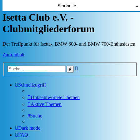
Startseite
≡
Isetta Club e.V. -
Clubmitgliederforum
Der Treffpunkt für Isetta-, BMW 600- und BMW 700-Enthusiasten
Zum Inhalt
Erweiterte
Suche
Suche
Schnellzugriff
Unbeantwortete Themen
Aktive Themen
Suche
Dark mode
FAQ