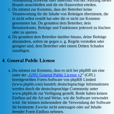
Abmahnung zeitweise oder dauerhaft von der Nutzung dieses
Boards ausschließen und dir ein Hausverbot erteilen.
Du nimmst zur Kenntnis, dass der Betreiber keine
Verantwortung für die Inhalte von Beiträgen übernimmt, die
er nicht selbst erstellt hat oder die er nicht zur Kenntnis
genommen hat. Du gestattest dem Betreiber, dein
Benutzerkonto, Beiträge und Funktionen jederzeit zu löschen
oder zu sperren.
Du gestattest dem Betreiber darüber hinaus, deine Beiträge
abzuändern, sofern sie gegen o. g. Regeln verstoßen oder
geeignet sind, dem Betreiber oder einem Dritten Schaden
zuzufügen.
4. General Public License
Du nimmst zur Kenntnis, dass es sich bei phpBB um eine
unter der „
GNU General Public License v2
“ (GPL)
bereitgestellten Foren-Software von phpBB Limited
(www.phpbb.com) handelt; deutschsprachige Informationen
werden durch die deutschsprachige Community unter
www.phpbb.de zur Verfügung gestellt. Beide haben keinen
Einfluss auf die Art und Weise, wie die Software verwendet
wird. Sie können insbesondere die Verwendung der Software
für bestimmte Zwecke nicht untersagen oder auf Inhalte
fremder Foren Einfluss nehmen.