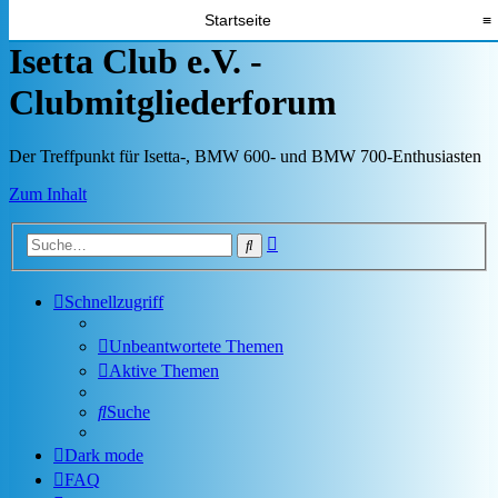
Startseite
≡
Isetta Club e.V. -
Clubmitgliederforum
Der Treffpunkt für Isetta-, BMW 600- und BMW 700-Enthusiasten
Zum Inhalt
Erweiterte
Suche
Suche
Schnellzugriff
Unbeantwortete Themen
Aktive Themen
Suche
Dark mode
FAQ