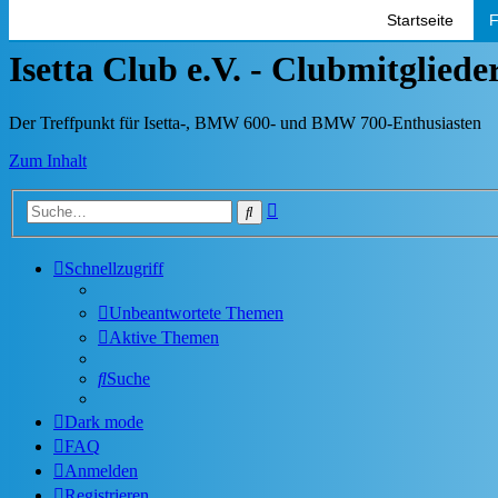
Startseite
F
Isetta Club e.V. - Clubmitglied
Der Treffpunkt für Isetta-, BMW 600- und BMW 700-Enthusiasten
Zum Inhalt
Erweiterte
Suche
Suche
Schnellzugriff
Unbeantwortete Themen
Aktive Themen
Suche
Dark mode
FAQ
Anmelden
Registrieren