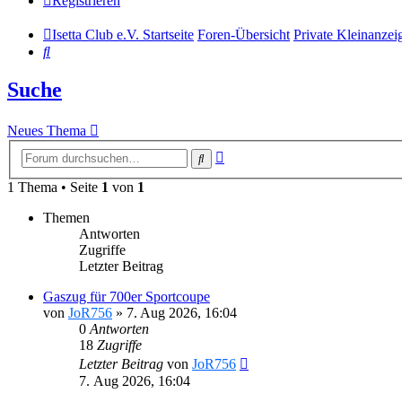
Registrieren
Isetta Club e.V. Startseite
Foren-Übersicht
Private Kleinanze
Suche
Suche
Neues Thema
Erweiterte
Suche
Suche
1 Thema • Seite
1
von
1
Themen
Antworten
Zugriffe
Letzter Beitrag
Gaszug für 700er Sportcoupe
von
JoR756
»
7. Aug 2026, 16:04
0
Antworten
18
Zugriffe
Letzter Beitrag
von
JoR756
7. Aug 2026, 16:04