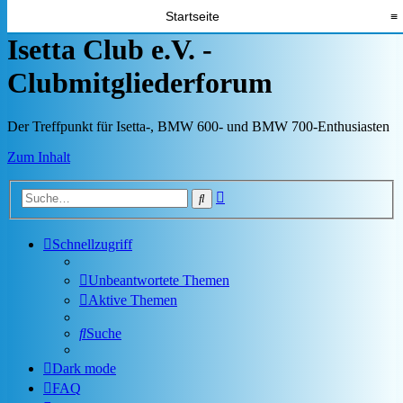
Startseite
≡
Isetta Club e.V. -
Clubmitgliederforum
Der Treffpunkt für Isetta-, BMW 600- und BMW 700-Enthusiasten
Zum Inhalt
Erweiterte
Suche
Suche
Schnellzugriff
Unbeantwortete Themen
Aktive Themen
Suche
Dark mode
FAQ