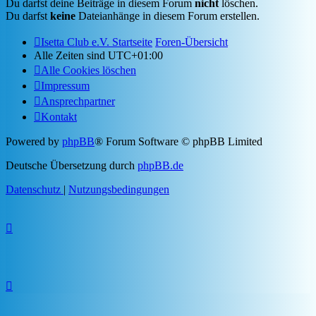
Du darfst deine Beiträge in diesem Forum
nicht
löschen.
Du darfst
keine
Dateianhänge in diesem Forum erstellen.
Isetta Club e.V. Startseite
Foren-Übersicht
Alle Zeiten sind
UTC+01:00
Alle Cookies löschen
Impressum
Ansprechpartner
Kontakt
Powered by
phpBB
® Forum Software © phpBB Limited
Deutsche Übersetzung durch
phpBB.de
Datenschutz
|
Nutzungsbedingungen