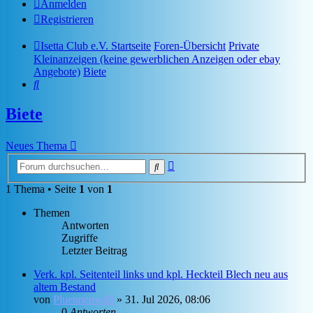
Anmelden
Registrieren
Isetta Club e.V. Startseite
Foren-Übersicht
Private
Kleinanzeigen (keine gewerblichen Anzeigen oder ebay
Angebote)
Biete
Suche
Biete
Neues Thema
Erweiterte
Suche
Suche
1 Thema • Seite
1
von
1
Themen
Antworten
Zugriffe
Letzter Beitrag
Verk. kpl. Seitenteil links und kpl. Heckteil Blech neu aus
altem Bestand
von
Pluennenwilli
»
31. Jul 2026, 08:06
0
Antworten