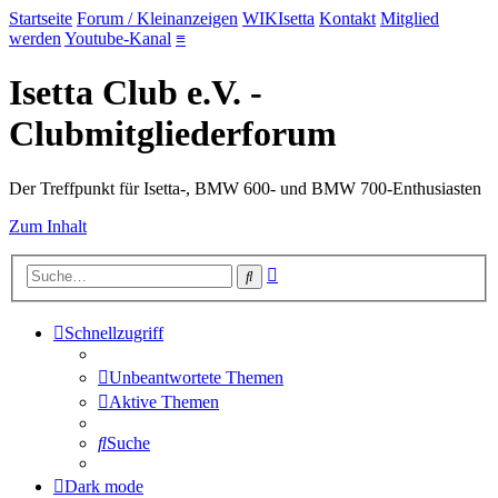
Startseite
Forum / Kleinanzeigen
WIKIsetta
Kontakt
Mitglied
werden
Youtube-Kanal
≡
Isetta Club e.V. -
Clubmitgliederforum
Der Treffpunkt für Isetta-, BMW 600- und BMW 700-Enthusiasten
Zum Inhalt
Erweiterte
Suche
Suche
Schnellzugriff
Unbeantwortete Themen
Aktive Themen
Suche
Dark mode