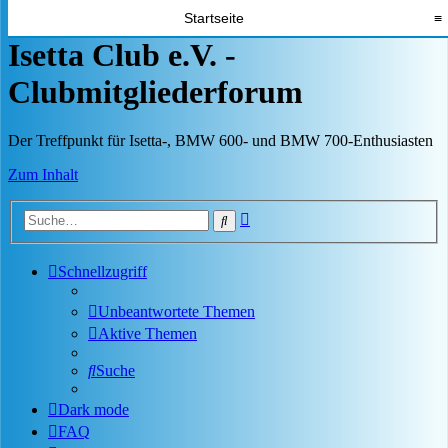
Startseite
≡
Isetta Club e.V. -
Clubmitgliederforum
Der Treffpunkt für Isetta-, BMW 600- und BMW 700-Enthusiasten
Zum Inhalt
Erweiterte
Suche
Suche
Schnellzugriff
Unbeantwortete Themen
Aktive Themen
Suche
Dark mode
FAQ