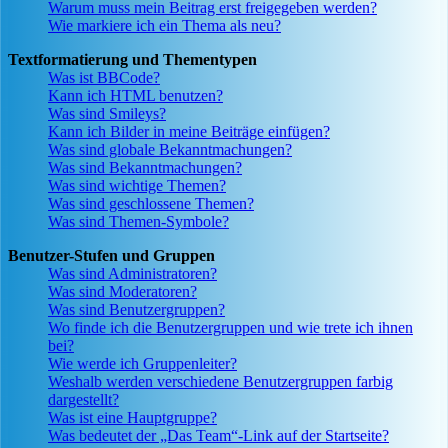
Warum muss mein Beitrag erst freigegeben werden?
Wie markiere ich ein Thema als neu?
Textformatierung und Thementypen
Was ist BBCode?
Kann ich HTML benutzen?
Was sind Smileys?
Kann ich Bilder in meine Beiträge einfügen?
Was sind globale Bekanntmachungen?
Was sind Bekanntmachungen?
Was sind wichtige Themen?
Was sind geschlossene Themen?
Was sind Themen-Symbole?
Benutzer-Stufen und Gruppen
Was sind Administratoren?
Was sind Moderatoren?
Was sind Benutzergruppen?
Wo finde ich die Benutzergruppen und wie trete ich ihnen
bei?
Wie werde ich Gruppenleiter?
Weshalb werden verschiedene Benutzergruppen farbig
dargestellt?
Was ist eine Hauptgruppe?
Was bedeutet der „Das Team“-Link auf der Startseite?