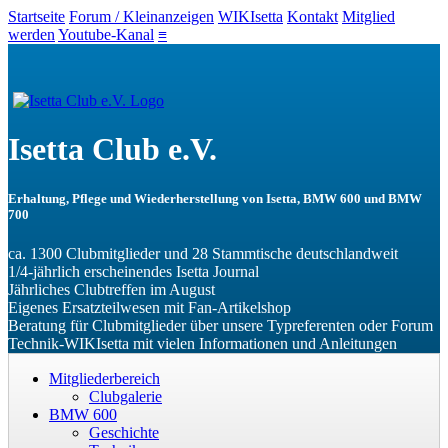
Startseite
Forum / Kleinanzeigen
WIKIsetta
Kontakt
Mitglied
werden
Youtube-Kanal
≡
Isetta Club e.V.
Erhaltung, Pflege und Wiederherstellung von Isetta, BMW 600 und BMW
700
ca. 1300 Club­mit­glieder und 28 Stamm­tische deutsch­landweit
1/4-jährlich ers­chein­endes Isetta Journal
Jährliches Club­treffen im August
Eigenes Ersatz­teil­wesen mit Fan-­Artikel­shop
Beratung für Club­mit­glieder über unsere Typ­ref­erenten oder Forum
Technik-WIKIsetta mit vielen In­for­mationen und Anleitungen
Mitgliederbereich
Clubgalerie
BMW 600
Geschichte