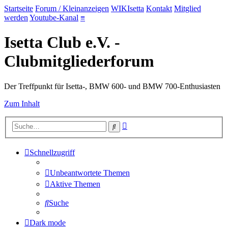
Startseite
Forum / Kleinanzeigen
WIKIsetta
Kontakt
Mitglied
werden
Youtube-Kanal
≡
Isetta Club e.V. -
Clubmitgliederforum
Der Treffpunkt für Isetta-, BMW 600- und BMW 700-Enthusiasten
Zum Inhalt
Erweiterte
Suche
Suche
Schnellzugriff
Unbeantwortete Themen
Aktive Themen
Suche
Dark mode