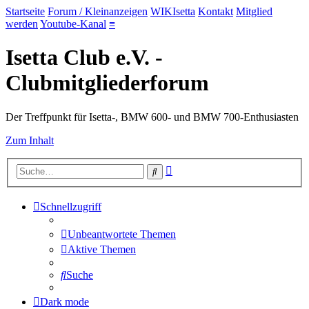
Startseite
Forum / Kleinanzeigen
WIKIsetta
Kontakt
Mitglied
werden
Youtube-Kanal
≡
Isetta Club e.V. -
Clubmitgliederforum
Der Treffpunkt für Isetta-, BMW 600- und BMW 700-Enthusiasten
Zum Inhalt
Erweiterte
Suche
Suche
Schnellzugriff
Unbeantwortete Themen
Aktive Themen
Suche
Dark mode