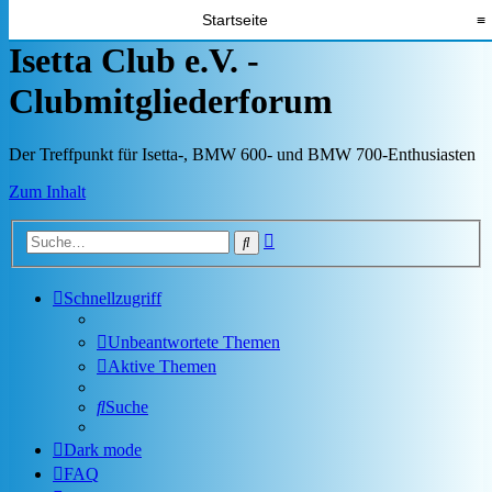
Startseite
≡
Isetta Club e.V. -
Clubmitgliederforum
Der Treffpunkt für Isetta-, BMW 600- und BMW 700-Enthusiasten
Zum Inhalt
Erweiterte
Suche
Suche
Schnellzugriff
Unbeantwortete Themen
Aktive Themen
Suche
Dark mode
FAQ