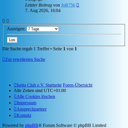
Letzter Beitrag
von
JoR756
7. Aug 2026, 16:04
Anzeigen:
Die Suche ergab 1 Treffer • Seite
1
von
1
Zur erweiterten Suche
Isetta Club e.V. Startseite
Foren-Übersicht
Alle Zeiten sind
UTC+01:00
Alle Cookies löschen
Impressum
Ansprechpartner
Kontakt
Powered by
phpBB
® Forum Software © phpBB Limited