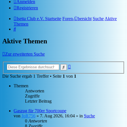
Anmelden
Registrieren
Isetta Club e.V. Startseite
Foren-Übersicht
Suche
Aktive
Themen
Suche
Aktive Themen
Zur erweiterten Suche
Erweiterte
Suche
Suche
Die Suche ergab 1 Treffer • Seite
1
von
1
Themen
Antworten
Zugriffe
Letzter Beitrag
Gaszug für 700er Sportcoupe
von
JoR756
»
7. Aug 2026, 16:04
» in
Suche
0
Antworten
8
Zugriffe